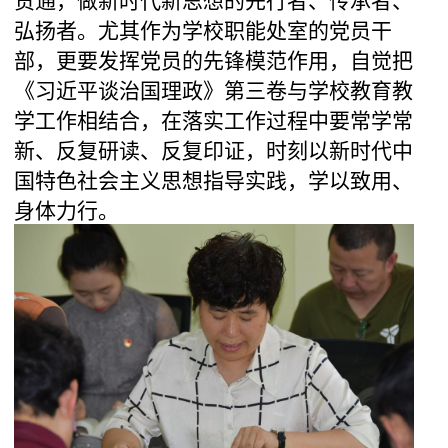
贯通，做新时代新思想的先行者、传承者、
弘扬者。
尤其作为学校职能处室的党员干
部，
更要
发挥党员
的
先锋模范作用，
自觉
把
《习近平谈治国理政》第三卷与
学校教育教
学
工作相结合，在落实工作过程中要常学常
新、反复研读、反复印证，时刻以新时代中
国特色社会主义思想指导实践，学以致用、
身体力行
。