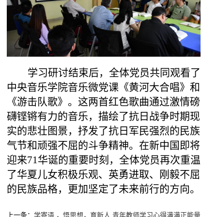
学习研讨结束后，全体党员共同观看了
中央音乐学院音乐微党课《黄河大合唱》和
《游击队歌》。这两首红色歌曲通过激情磅
礴铿锵有力的音乐，描绘了抗日战争时期现
实的悲壮图景，抒发了抗日军民强烈的民族
气节和顽强不屈的斗争精神。在新中国即将
迎来
71华诞的重要时刻，全体党员再次重温
了华夏儿女
积极乐观、英勇进取、刚毅不屈
的民族品格，更加坚定了未来前行的方向。
上一条：
学寄语 ，悟思想，育新人 青年教师学习心得满满正能量