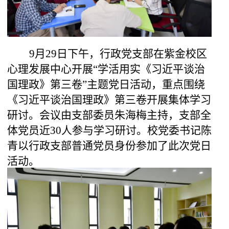
9
月
2
9
日下午，
行政
党支部
在紫金校区
心理发展中心开展
“
学活用实《习近平谈治
国理政》第三卷
”
主题党日活动
，重点
围绕
《习近平谈治国理政》第三卷开展集体学习
研讨。会议由
支部委员朱海梅
主持，
支部全
体党员近
30人参与学习研讨。
校党委书记陈
青以行政支部普通党员身份参加了此次党日
活动。