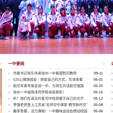
一中要闻
>
>
市委书记宋乐伟来徐州一中看望慰问教师
09-11
525心理游园会｜把爱自己的方式，写进青春的每一个角落
06-01
航空军事专家走进一中，与师生共话航空强国
05-25
徐州一中谢雨泽同学获省级表彰！
05-15
听！他们在语言的星河中找到属于自己的光芒
05-12
李强老师登上江苏省“名师空中课堂·教学新时空”
05-08
趣享青春，活力满格！一中趣味运动会燃动校园
05-06