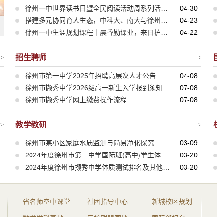
徐州一中世界读书日暨全民阅读活动周系列活动圆满举行
04-30
搭建多元协同育人生态，中科大、南大与徐州一中进行深度合作
04-23
徐州一中生涯规划课程｜晨昏勤课业，来日护城疆
04-22
招生聘师
>
>
徐州市第一中学2025年招聘高层次人才公告
04-08
徐州市撷秀中学2026级高一新生入学报到须知
07-08
徐州市撷秀中学网上缴费操作流程
07-08
教学教研
>
>
徐州市某小区家庭水质监测与简易净化探究
03-09
2024年度徐州市第一中学国际班(高中)学生体质健康排名及其他体育相关内容公示
03-20
2024年度徐州市撷秀中学体质测试排名及其他体育相关内容公示
03-20
省名师空中课堂
社团指导中心
新城校区规划