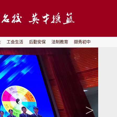
设
工会生活
后勤安保
法制教育
撷秀初中
>