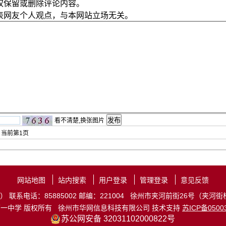
权保留或删除评论内容。
表网友个人观点，与本网站立场无关。
看不清楚,换张图片
 当前第
1
页
网站地图
站内搜索
用户登录
管理登录
意见反馈
联系电话：85885002 邮编：221004 徐州市夹河前街26号（夹河街校区
第一中学 版权所有
徐州市华网信息科技有限公司
技术支持
苏ICP备0500
苏公网安备 32031102000822号