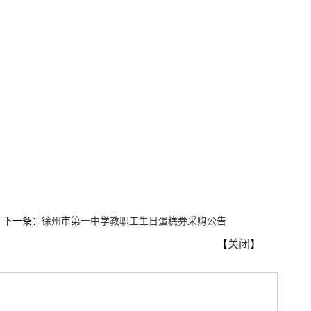
下一条：
徐州市第一中学教职工生日蛋糕券采购公告
【
关闭
】
。