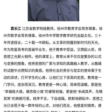
袁长江
江苏省数学特级教师，徐州市教育学会常务理事，徐
州市数学会常务理事，徐州市中学数学教学研究会副主任。三十
年传道授业，二十载一中耕耘。从文革的阴霾到新时代的天光，
作为恢复高考的首届毕业生，他于教育中受益，又燃起火炬，将
思想之光薪火相传。他的课堂上，教育从来不仅仅是繁杂的公式
与变换的图像，他将思想的广袤与求知的真趣融入教学，从酷燥
的试题中点燃知识的美感。他将社会的责任与现实的使命寓于生
动的讲述，打开学生的心扉，让他们立下崇高的宏愿。教育是一
门学问，庞杂而深沉，教育更是一种心境，简单而温暖。那是他
“幸福极大值，痛苦极小值”的睿智祝福，更是他“未闻其声，先睹
其笑”的爽朗可爱。桃李不言，下自成蹊。默默地耕耘中，思想之
光已含苞于每一颗年轻的心灵，对他们而言，他慈爱的微笑，便