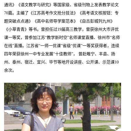
通讯》《语文教学与研究》等国家级、省级刊物上发表教学论文
70篇。主编了《江苏高考作文抢分技法》《高考语文核按钮：专
题突破点点通》《高中名师导学案范本》《自古彭城列九州》
《小草青青》等书。曾担任过19届高三教学，曾获徐州大市评优
课一等奖，曾参加江苏“教学新时空”名师课堂直播、徐州市“名师
在线”直播。江苏省“一师一优课”省级“优课”一等奖获得者，连续
四年荣获徐州一中专业发展“十佳教师”， 曾赴睢宁、丰县、扬
州、泰州、宿迁、宜兴、毕节等地开设讲座、公开课、示范课10
余次。