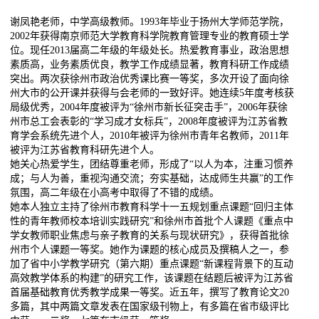
谢凤艳老师，中学高级教师。1993年毕业于扬州大学师范学院，
2002年获得南京师范大学教育科学院教育管理专业的教育硕士学
位。现任2013届高二年级的年级处长。热爱教育事业，政治思想
素质高，业务素质优良，教学工作成绩显著，教育科研工作成绩
突出。两次获徐州市政治优秀课比赛一等奖，多次开设了面向徐
州大市的公开课并获得与会老师的一致好评。她连续5年度考核获
局级优秀，2004年度被评为“徐州市新长征突击手”，2006年获徐
州市总工会表彰的“学习成才女标兵”，2008年度被评为江苏省教
育学会系统先进个人，2010年被评为徐州市青年名教师，2011年
被评为江苏省教育科研先进个人。
她关心热爱学生，团结尊重老师，形成了“以人为本，注重习惯养
成；与人为善，重视沟通交流；夯实基础，达成师生共赢”的工作
氛围，高二年级在小高考中取得了不错的成绩。
她本人独立主持了徐州市教育科学十一五规划重点课题“回归主体
性的青年教师校本培训实践研究”和徐州市首批个人课题《重点中
学女教师职业焦虑与亲子教育的关系与现状研究》，获得首批徐
州市个人课题一等奖。她作为课题的核心成员及撰稿人之一，参
加了省中小学教学研究（第六期）重点课题“新课程背景下的互动
高效教学体系的构建”的研究工作，该课题在结题后被评为江苏省
首届基础教育优秀教学成果一等奖。近五年，撰写了教育论文20
多篇，其中两篇文章发表在国家级刊物上，有多篇在省市级评比