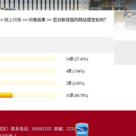
>>
网上问卷
>> 问卷结果 >> 您对新改版的网站感觉如何？
14票
(27.45%)
4票
(7.84%)
2票
(3.92%)
31票
(60.78%)
）联系电话：85582102 邮编：221002